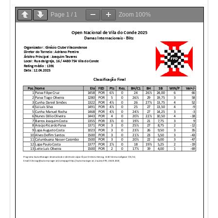
Page
1
/
1
Zoom
100%