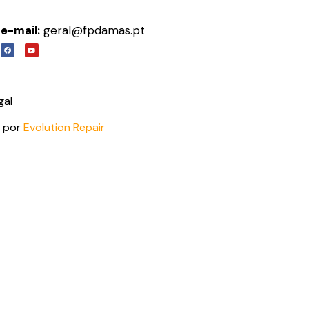
e-mail:
geral@fpdamas.pt
gal
o por
Evolution Repair