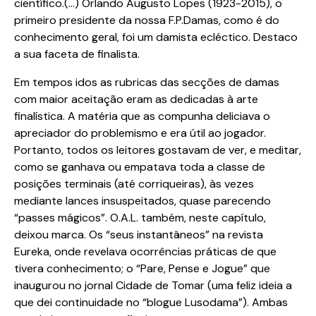
científico.(…) Orlando Augusto Lopes (1923-2015), o
primeiro presidente da nossa F.P.Damas, como é do
conhecimento geral, foi um damista ecléctico. Destaco
a sua faceta de finalista.
Em tempos idos as rubricas das secções de damas
com maior aceitação eram as dedicadas à arte
finalística. A matéria que as compunha deliciava o
apreciador do problemismo e era útil ao jogador.
Portanto, todos os leitores gostavam de ver, e meditar,
como se ganhava ou empatava toda a classe de
posições terminais (até corriqueiras), às vezes
mediante lances insuspeitados, quase parecendo
“passes mágicos”. O.A.L. também, neste capítulo,
deixou marca. Os “seus instantâneos” na revista
Eureka, onde revelava ocorrências práticas de que
tivera conhecimento; o “Pare, Pense e Jogue” que
inaugurou no jornal Cidade de Tomar (uma feliz ideia a
que dei continuidade no “blogue Lusodama”). Ambas