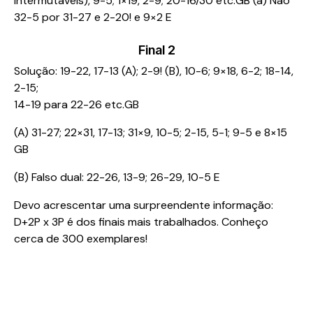
intermutáveis), 9-5; 1×19, 2-9; 20-16/30 etc.GB (a) Não
32-5 por 31-27 e 2-20! e 9×2 E
Final 2
Solução: 19-22, 17-13 (A); 2-9! (B), 10-6; 9×18, 6-2; 18-14,
2-15;
14-19 para 22-26 etc.GB
(A) 31-27; 22×31, 17-13; 31×9, 10-5; 2-15, 5-1; 9-5 e 8×15
GB
(B) Falso dual: 22-26, 13-9; 26-29, 10-5 E
Devo acrescentar uma surpreendente informação:
D+2P x 3P é dos finais mais trabalhados. Conheço
cerca de 300 exemplares!