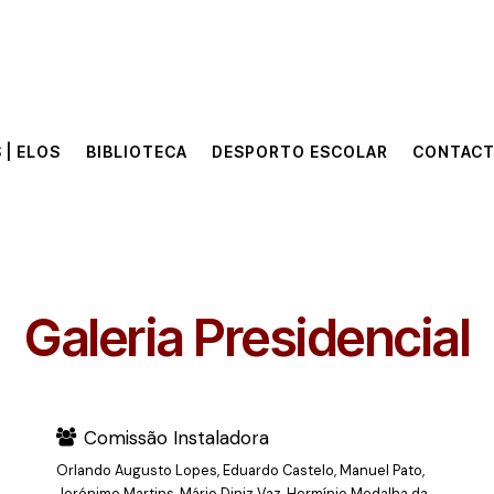
 | ELOS
BIBLIOTECA
DESPORTO ESCOLAR
CONTAC
 | ELOS
BIBLIOTECA
DESPORTO ESCOLAR
CONTAC
Galeria Presidencial
Comissão Instaladora
Orlando Augusto Lopes, Eduardo Castelo, Manuel Pato,
Jerónimo Martins, Mário Diniz Vaz, Hermínio Medalha da