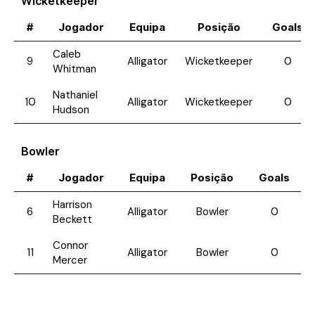
Wicketkeeper
#
Jogador
Equipa
Posição
Goals
Caleb
9
Alligator
Wicketkeeper
0
Whitman
Nathaniel
10
Alligator
Wicketkeeper
0
Hudson
Bowler
#
Jogador
Equipa
Posição
Goals
Harrison
6
Alligator
Bowler
0
Beckett
Connor
11
Alligator
Bowler
0
Mercer