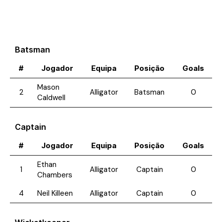
Batsman
#
Jogador
Equipa
Posição
Goals
Mason
2
Alligator
Batsman
0
Caldwell
Captain
#
Jogador
Equipa
Posição
Goals
Ethan
1
Alligator
Captain
0
Chambers
4
Neil Killeen
Alligator
Captain
0