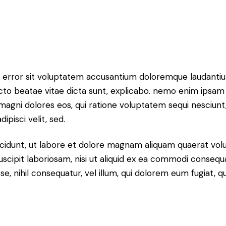
tus error sit voluptatem accusantium doloremque laudant
itecto beatae vitae dicta sunt, explicabo. nemo enim ipsam
r magni dolores eos, qui ratione voluptatem sequi nesciun
ipisci velit, sed.
idunt, ut labore et dolore magnam aliquam quaerat volu
scipit laboriosam, nisi ut aliquid ex ea commodi consequ
sse, nihil consequatur, vel illum, qui dolorem eum fugiat,