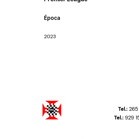
Época
2023
Tel.:
265 
Tel.:
929 1
Federação Portuguesa de Damas