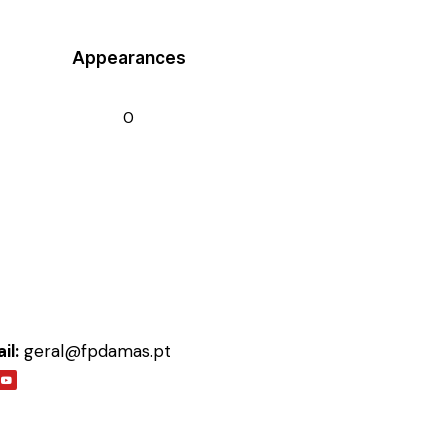
Appearances
0
il:
geral@fpdamas.pt