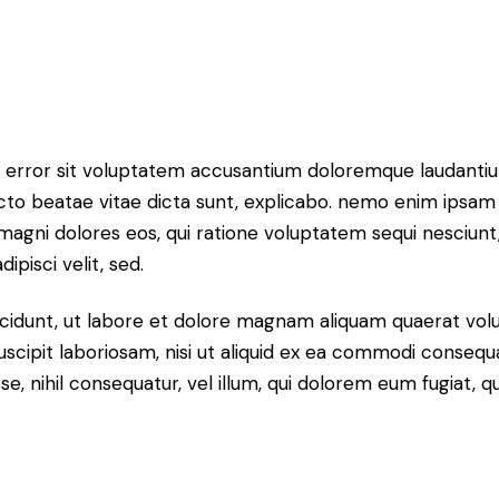
tus error sit voluptatem accusantium doloremque laudant
itecto beatae vitae dicta sunt, explicabo. nemo enim ipsam
r magni dolores eos, qui ratione voluptatem sequi nesciun
ipisci velit, sed.
idunt, ut labore et dolore magnam aliquam quaerat volu
scipit laboriosam, nisi ut aliquid ex ea commodi consequ
sse, nihil consequatur, vel illum, qui dolorem eum fugiat,