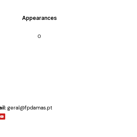
Appearances
0
il:
geral@fpdamas.pt