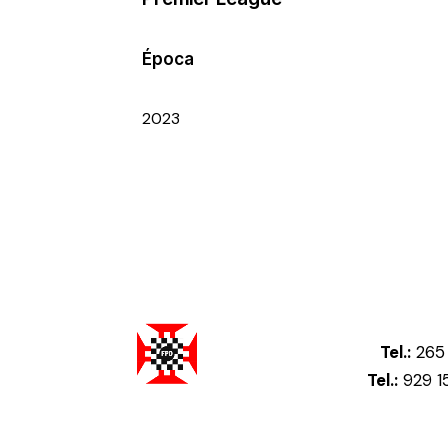
Época
2023
Tel.:
265 
Tel.:
929 1
Federação Portuguesa de Damas