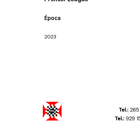
Época
2023
Tel.:
265 
Tel.:
929 1
Federação Portuguesa de Damas