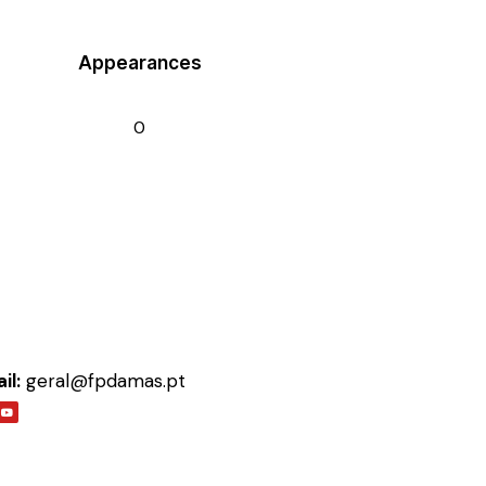
Appearances
0
il:
geral@fpdamas.pt