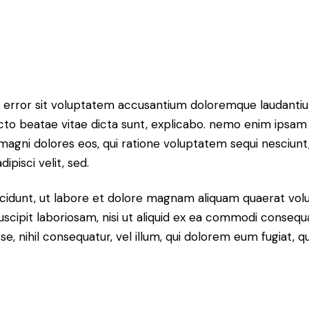
tus error sit voluptatem accusantium doloremque laudant
itecto beatae vitae dicta sunt, explicabo. nemo enim ipsam
r magni dolores eos, qui ratione voluptatem sequi nesciun
ipisci velit, sed.
idunt, ut labore et dolore magnam aliquam quaerat volu
scipit laboriosam, nisi ut aliquid ex ea commodi consequ
sse, nihil consequatur, vel illum, qui dolorem eum fugiat,