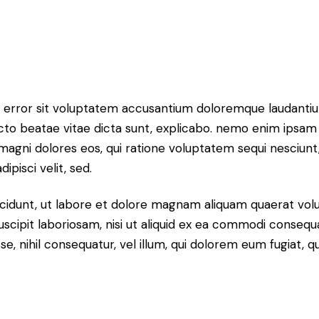
tus error sit voluptatem accusantium doloremque laudant
itecto beatae vitae dicta sunt, explicabo. nemo enim ipsam
r magni dolores eos, qui ratione voluptatem sequi nesciun
ipisci velit, sed.
idunt, ut labore et dolore magnam aliquam quaerat volu
scipit laboriosam, nisi ut aliquid ex ea commodi consequ
sse, nihil consequatur, vel illum, qui dolorem eum fugiat,