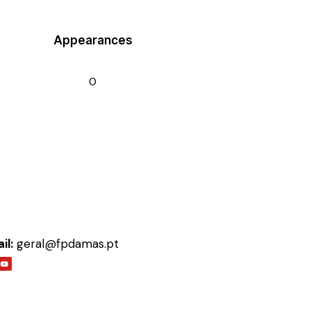
Appearances
0
il:
geral@fpdamas.pt