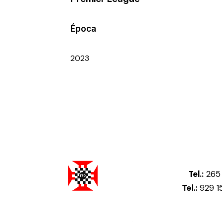
Época
2023
Tel.:
265 
Tel.:
929 1
Federação Portuguesa de Damas