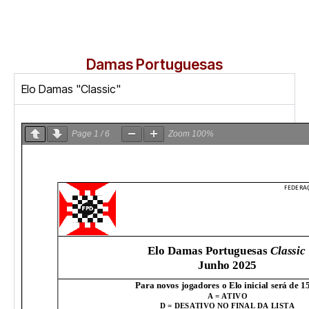
Damas Portuguesas
Elo Damas "Classic"
Page
1
/
6
Zoom
100%