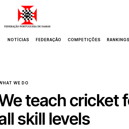
NOTÍCIAS
FEDERAÇÃO
COMPETIÇÕES
RANKINGS
NOTÍCIAS
FEDERAÇÃO
COMPETIÇÕES
RANKINGS
WHAT WE DO
We teach cricket f
all skill levels