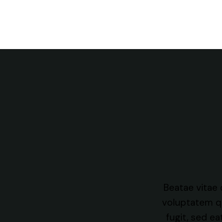
 voluptatem quia voluptas sit
Beatae vitae
 aut fugit, sed eatae vitae dicta
voluptatem qu
atem quia voluptas. Beatae vitae
fugit, sed e