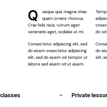
Q
uisque quis magna vitae
Tempo
quam ornare rhoncus.
adipis
Cras felis risus, rutrum eget
onsect
venenatis eget, sodales ut mi.
do od
Consectetur adipiscing elit, sed
Consec
do eiusm onsectetur adipiscing
do ei
elit, sed do eiusm od tempor ut
elit, 
labore sed eiusm od ut eiusm.
classes
Private lesso