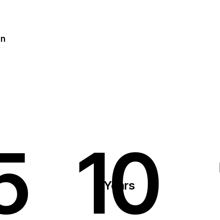
on
5
10
Years