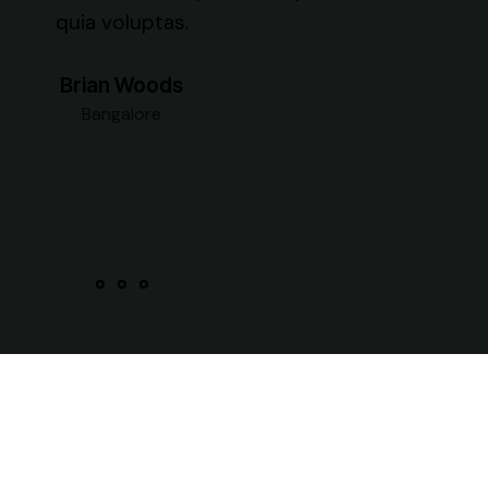
quia voluptas.
Brian Woods
Bangalore