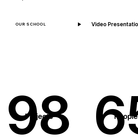
Video Presentati
OUR SCHOOL
98
6
Projects
People