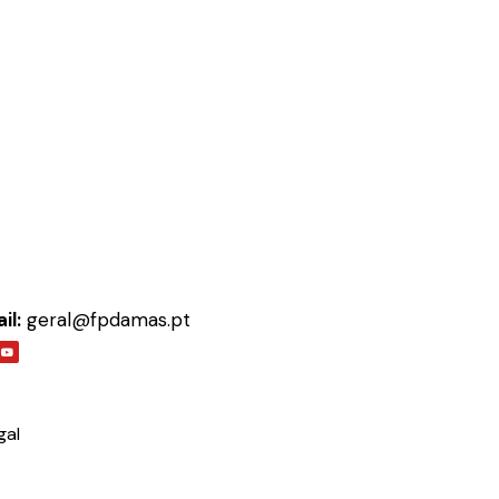
il:
geral@fpdamas.pt
gal