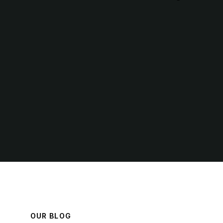
ta sunt explicabo.
Andrew Morris
Mumbai
OUR BLOG