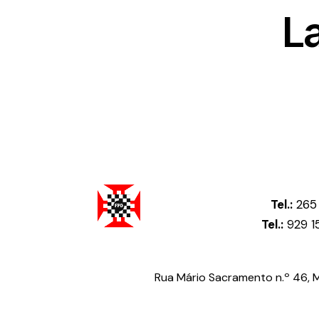
L
Tel.:
265 
Tel.:
929 1
Federação Portuguesa de Damas
Rua Mário Sacramento n.º 46, Me