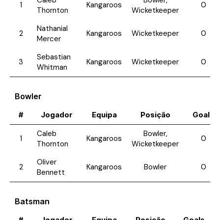
Caleb
Bowler,
1
Kangaroos
0
Thornton
Wicketkeeper
Nathanial
2
Kangaroos
Wicketkeeper
0
Mercer
Sebastian
3
Kangaroos
Wicketkeeper
0
Whitman
Bowler
#
Jogador
Equipa
Posição
Goals
Caleb
Bowler,
1
Kangaroos
0
Thornton
Wicketkeeper
Oliver
2
Kangaroos
Bowler
0
Bennett
Batsman
#
Jogador
Equipa
Posição
Goals