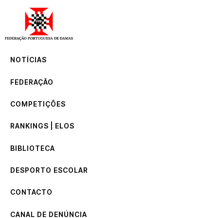
NOTÍCIAS
FEDERAÇÃO
COMPETIÇÕES
NOTÍCIAS
RANKINGS | ELOS
BIBLIOTECA
FEDERAÇÃO
DESPORTO ESCOLAR
CONTACTO
COMPETIÇÕES
CANAL DE DENÚNCIA
RANKINGS | ELOS
BIBLIOTECA
DESPORTO ESCOLAR
CONTACTO
CANAL DE DENÚNCIA