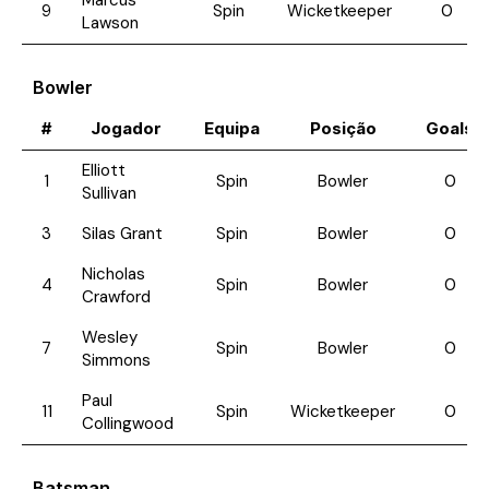
Marcus
9
Spin
Wicketkeeper
0
Lawson
Bowler
#
Jogador
Equipa
Posição
Goals
Elliott
1
Spin
Bowler
0
Sullivan
3
Silas Grant
Spin
Bowler
0
Nicholas
4
Spin
Bowler
0
Crawford
Wesley
7
Spin
Bowler
0
Simmons
Paul
11
Spin
Wicketkeeper
0
Collingwood
Batsman