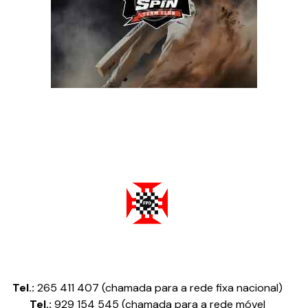
Federação Portuguesa de Damas
Tel.:
265 411 407 (chamada para a rede fixa nacional)
Tel.:
929 154 545 (chamada para a rede móvel