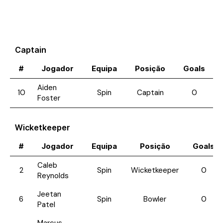
Captain
#
Jogador
Equipa
Posição
Goals
Aiden
10
Spin
Captain
0
Foster
Wicketkeeper
#
Jogador
Equipa
Posição
Goals
Caleb
2
Spin
Wicketkeeper
0
Reynolds
Jeetan
6
Spin
Bowler
0
Patel