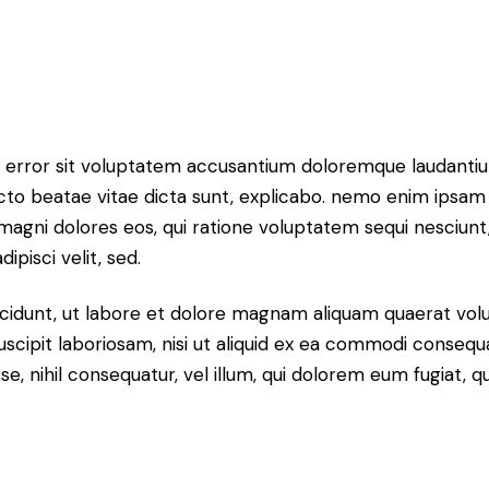
tus error sit voluptatem accusantium doloremque laudant
itecto beatae vitae dicta sunt, explicabo. nemo enim ipsam
r magni dolores eos, qui ratione voluptatem sequi nesciun
ipisci velit, sed.
idunt, ut labore et dolore magnam aliquam quaerat volu
scipit laboriosam, nisi ut aliquid ex ea commodi consequ
sse, nihil consequatur, vel illum, qui dolorem eum fugiat,