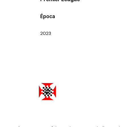
Época
2023
Federação Portuguesa de Damas