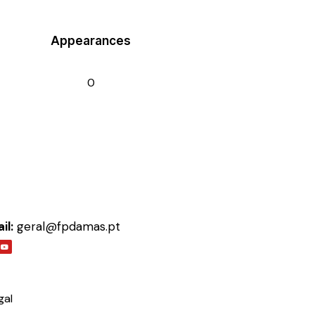
Appearances
0
il:
geral@fpdamas.pt
gal