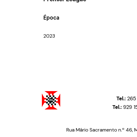
Época
2023
Tel.:
265 
Tel.:
929 1
Federação Portuguesa de Damas
Rua Mário Sacramento n.º 46, Me