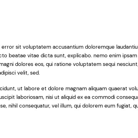
tus error sit voluptatem accusantium doloremque laudant
itecto beatae vitae dicta sunt, explicabo. nemo enim ipsam
r magni dolores eos, qui ratione voluptatem sequi nesciun
ipisci velit, sed.
idunt, ut labore et dolore magnam aliquam quaerat volu
scipit laboriosam, nisi ut aliquid ex ea commodi consequ
sse, nihil consequatur, vel illum, qui dolorem eum fugiat,