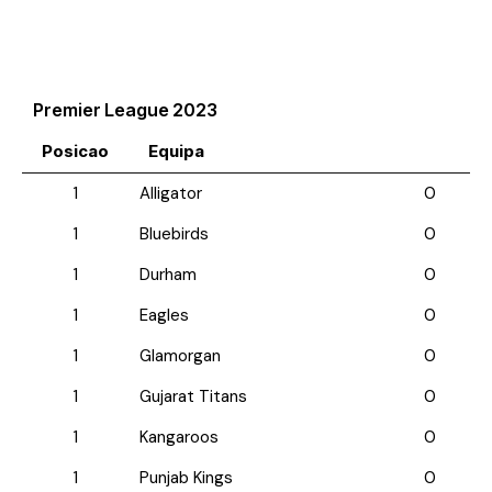
Premier League 2023
Posicao
Equipa
1
Alligator
0
1
Bluebirds
0
1
Durham
0
1
Eagles
0
1
Glamorgan
0
1
Gujarat Titans
0
1
Kangaroos
0
1
Punjab Kings
0