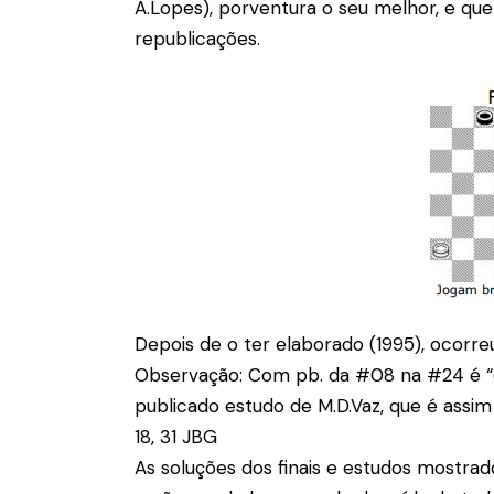
A.Lopes), porventura o seu melhor, e q
republicações.
Depois de o ter elaborado (1995), ocorre
Observação: Com pb. da #08 na #24 é “
publicado estudo de M.D.Vaz, que é assim (1
18, 31 JBG
As soluções dos finais e estudos mostrado