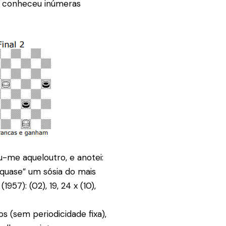
ue conheceu inúmeras
u-me aqueloutro, e anotei:
quase” um sósia do mais
957): (02), 19, 24 x (10),
s (sem periodicidade fixa),