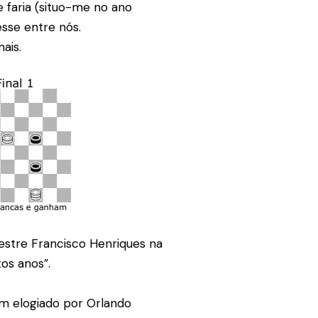
 faria (situo-me no ano
sse entre nós.
ais.
mestre Francisco Henriques na
tos anos”.
m elogiado por Orlando