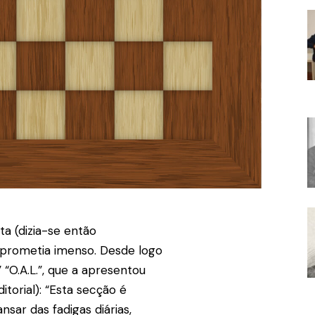
ta (dizia-se então
 prometia imenso. Desde logo
“O.A.L.”, que a apresentou
itorial): “Esta secção é
sar das fadigas diárias,