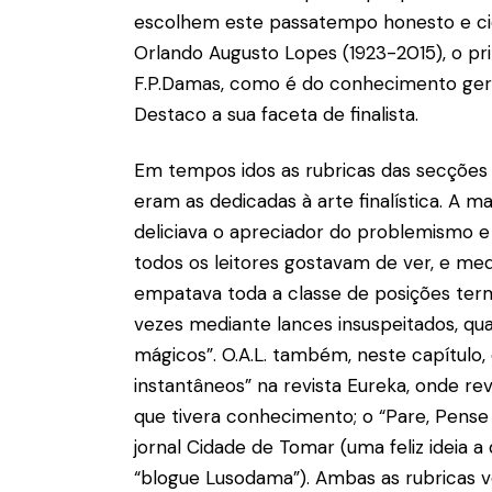
escolhem este passatempo honesto e cien
Orlando Augusto Lopes (1923-2015), o pr
F.P.Damas, como é do conhecimento geral
Destaco a sua faceta de finalista.
Em tempos idos as rubricas das secçõe
eram as dedicadas à arte finalística. A 
deliciava o apreciador do problemismo e e
todos os leitores gostavam de ver, e me
empatava toda a classe de posições termin
vezes mediante lances insuspeitados, q
mágicos”. O.A.L. também, neste capítulo,
instantâneos” na revista Eureka, onde re
que tivera conhecimento; o “Pare, Pense
jornal Cidade de Tomar (uma feliz ideia a
“blogue Lusodama”). Ambas as rubricas ve