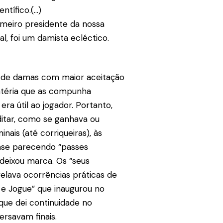
tífico.(…)
imeiro presidente da nossa
, foi um damista ecléctico.
s de damas com maior aceitação
matéria que as compunha
ra útil ao jogador. Portanto,
ditar, como se ganhava ou
ais (até corriqueiras), às
uase parecendo “passes
 deixou marca. Os “seus
velava ocorrências práticas de
 e Jogue” que inaugurou no
 que dei continuidade no
rsavam finais.