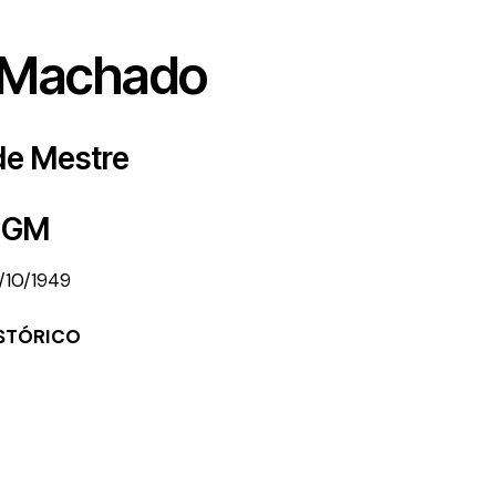
 Machado
de Mestre
GM
/10/1949
STÓRICO