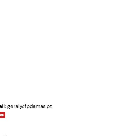
il:
geral@fpdamas.pt